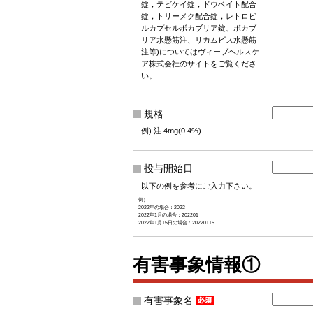
錠，テビケイ錠，ドウベイト配合
錠，トリーメク配合錠，レトロビ
ルカプセルボカブリア錠、ボカブ
リア水懸筋注、リカムビス水懸筋
注等)についてはヴィーブヘルスケ
ア株式会社のサイトをご覧くださ
い。
規格
例) 注 4mg(0.4%)
投与開始日
以下の例を参考にご入力下さい。
例）
2022年の場合：2022
2022年1月の場合：202201
2022年1月15日の場合：20220115
有害事象情報①
有害事象名