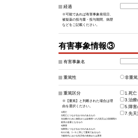
経過
※可能であれば有害事象発現日、
被疑薬の投与量・投与期間、病歴
などをご記載ください。
有害事象情報③
有害事象名
重篤性
非重篤
重篤区分
1.死亡
3.治
※【重篤】と判断された場合は理
由を選択ください。
5.障
1)死亡
7.先
2)死亡につながるおそれのあるもの
3)治療のために病院または診療所への入院又は入院期間の
延長が必要となるもの
4)障害
5)障害につながるおそれのあるもの
6)その他、1～5 に準じて重篤であるもの
7)後世代における先天性の疾病または異常