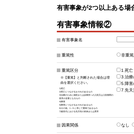
有害事象が2つ以上ある場
有害事象情報②
有害事象名
重篤性
非重篤
重篤区分
1.死亡
3.治
※【重篤】と判断された場合は理
由を選択ください。
5.障
1)死亡
7.先
2)死亡につながるおそれのあるもの
3)治療のために病院または診療所への入院又は入院期間の
延長が必要となるもの
4)障害
5)障害につながるおそれのあるもの
6)その他、1～5 に準じて重篤であるもの
7)後世代における先天性の疾病または異常
因果関係
なし