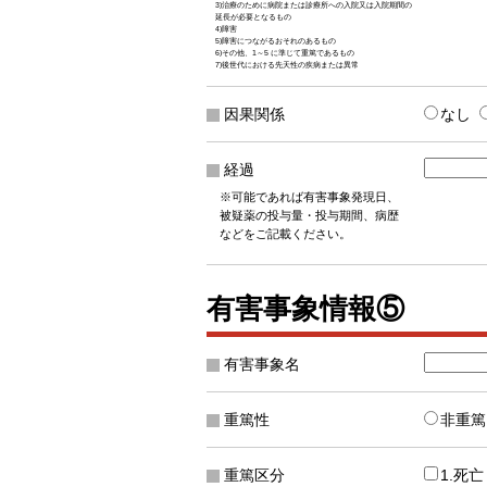
3)治療のために病院または診療所への入院又は入院期間の
延長が必要となるもの
4)障害
5)障害につながるおそれのあるもの
6)その他、1～5 に準じて重篤であるもの
7)後世代における先天性の疾病または異常
因果関係
なし
経過
※可能であれば有害事象発現日、
被疑薬の投与量・投与期間、病歴
などをご記載ください。
有害事象情報⑤
有害事象名
重篤性
非重篤
重篤区分
1.死亡