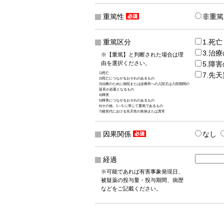
重篤性
非重篤
重篤区分
1.死亡
3.治
※【重篤】と判断された場合は理
由を選択ください。
5.障
1)死亡
7.先
2)死亡につながるおそれのあるもの
3)治療のために病院または診療所への入院又は入院期間の
延長が必要となるもの
4)障害
5)障害につながるおそれのあるもの
6)その他、1～5 に準じて重篤であるもの
7)後世代における先天性の疾病または異常
因果関係
なし
経過
※可能であれば有害事象発現日、
被疑薬の投与量・投与期間、病歴
などをご記載ください。