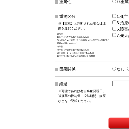
重篤性
非重篤
重篤区分
1.死亡
3.治
※【重篤】と判断された場合は理
由を選択ください。
5.障
1)死亡
7.先
2)死亡につながるおそれのあるもの
3)治療のために病院または診療所への入院又は入院期間の
延長が必要となるもの
4)障害
5)障害につながるおそれのあるもの
6)その他、1～5 に準じて重篤であるもの
7)後世代における先天性の疾病または異常
因果関係
なし
経過
※可能であれば有害事象発現日、
被疑薬の投与量・投与期間、病歴
などをご記載ください。