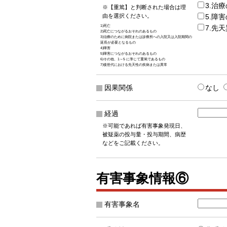
3.治
※【重篤】と判断された場合は理
由を選択ください。
5.障
1)死亡
7.先
2)死亡につながるおそれのあるもの
3)治療のために病院または診療所への入院又は入院期間の
延長が必要となるもの
4)障害
5)障害につながるおそれのあるもの
6)その他、1～5 に準じて重篤であるもの
7)後世代における先天性の疾病または異常
因果関係
なし
経過
※可能であれば有害事象発現日、
被疑薬の投与量・投与期間、病歴
などをご記載ください。
有害事象情報⑥
有害事象名