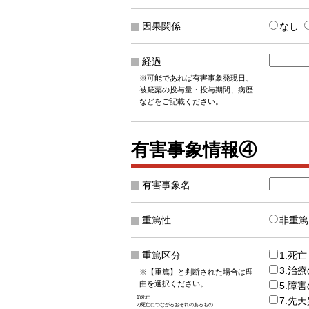
因果関係
なし
経過
※可能であれば有害事象発現日、
被疑薬の投与量・投与期間、病歴
などをご記載ください。
有害事象情報④
有害事象名
重篤性
非重篤
重篤区分
1.死亡
3.治
※【重篤】と判断された場合は理
由を選択ください。
5.障
1)死亡
7.先
2)死亡につながるおそれのあるもの