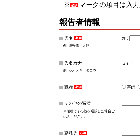
※
マークの項目は入力
報告者情報
氏名
姓：
例) 塩野義 太郎
氏名カナ
セイ：
例) シオノギ タロウ
職種
医師
その他の職種
※職種でその他を選択した場合ご
記入ください。
勤務先