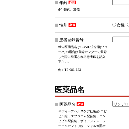
年齢
例) 80代、36歳
性別
女性
患者登録番号
報告医薬品名がCOVID治療薬(ゾコ
ーバ)の場合は登録センターで登録
した際に発番される患者IDを記入
下さい。
例）T2-001-123
医薬品名
医薬品名
※ヴィーブヘルスケア社製品(エピ
ビル錠，エプジコム配合錠，コン
ビビル配合錠，ザイアジェン，シ
ーエルセントリ錠，ジャルカ配合