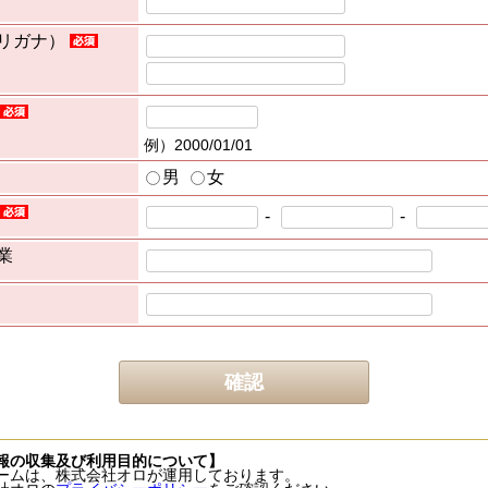
リガナ）
例）2000/01/01
男
女
-
-
業
報の収集及び利用目的について】
ームは、株式会社オロが運用しております。