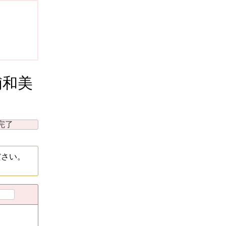
浦和美
完了
ださい。