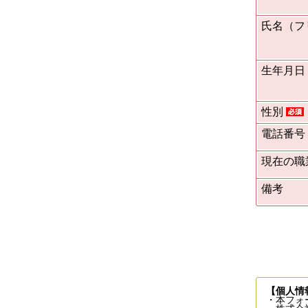
氏名（フ
生年月日
性別
電話番号
現在の職
備考
【個人情
・本フォ